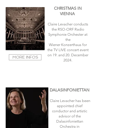
CHRISTMAS IN
VIENNA
Claire Levacher conducts
the RSO-ORF Radio
Symphonie Orchester at
the
Wiener Konzerthaus for
the TV LIVE concert event
on 19
. and 20. December
MORE INFOS
2024.
DALASINFONIETTAN
Claire Levacher has been
appointed chief
conductor and artistic
advisor of the
Dalasinfoniettan
Orchestra in