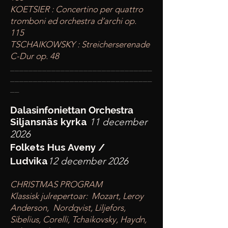
KOETSIER : Concertino per quattro
tromboni ed orchestra d’archi op.
115
TSCHAIKOWSKY : Streicherserenade
C-Dur op. 48
____
___________________________
________
_______________________
__
Dalasinfoniettan Orchestra
Siljansnäs kyrka
11 december
2026
Folkets Hus Aveny /
Ludvika
12 december 2026
CHRISTMAS PROGRAM
Klassisk julrepertoar: Mozart, Leroy
Anderson, Nordqvist, Liljefors,
Sibelius, Corelli, Tchaikovsky, Haydn,