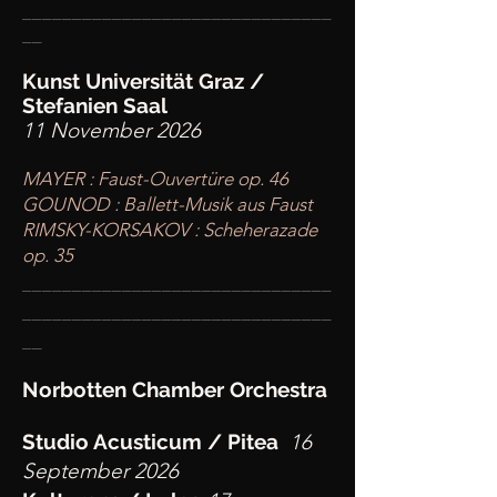
________
_______________________
__
Kunst Universität Graz /
Stefanien Saal
11 November 2026
MAYER : Faust-Ouvertüre op. 46
GOUNOD : Ballett-Musik aus Faust
RIMSKY-KORSAKOV : Scheherazade
op. 35
____
___________________________
________
_______________________
__
Norbotten Chamber Orchestra
Studio Acusticum / Pitea
16
September 2026