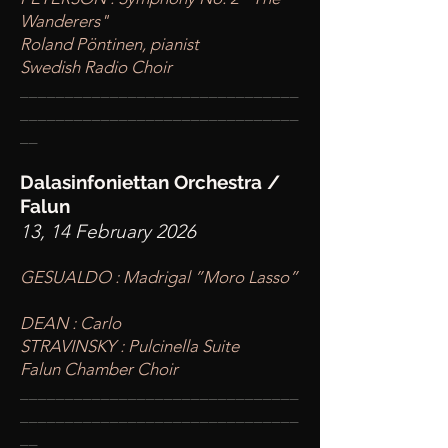
Wanderers"
Roland Pöntinen, pianist
Swedish Radio Choir
____
___________________________
________
_______________________
__
Dalasinfoniettan Orchestra /
Falun
13, 14 February 2026
GESUALDO : Madrigal ”Moro Lasso”
DEAN : Carlo
STRAVINSKY : Pulcinella Suite
Falun Chamber Choir
____
___________________________
________
_______________________
__