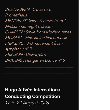
BEETHOVEN : Ouverture
Prometheus
MENDELSSOHN : Scherzo from A
Midsummer night's dream
CHAPLIN : Smile from Modern times
MOZART : Eine kleine Nachtmusik
FARRENC : 3rd movement from
symphony n° 3
ERICSON : Utskärgård
BRAHMS : Hungarian Dance n° 5
____
___________________________
________
_______________________
__
Hugo Alfvén International
Conducting Competition
17 to 22 August 2026