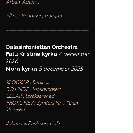
Arban, Adam...
Ellinor Bengtson, trumpet
____
___________________________
________
_______________________
__
Dalasinfoniettan Orchestra
Falu Kristine kyrka
december
4
2026
Mora kyrka
5 december 2026
KLOCKAR : Radices
BO LINDE : Violinkonsert
ELGAR : Stråkserenad
PROKOFIEV : Symfoni Nr 1 “Den
klassiska”
Johannes Paulsson, violin
____
___________________________