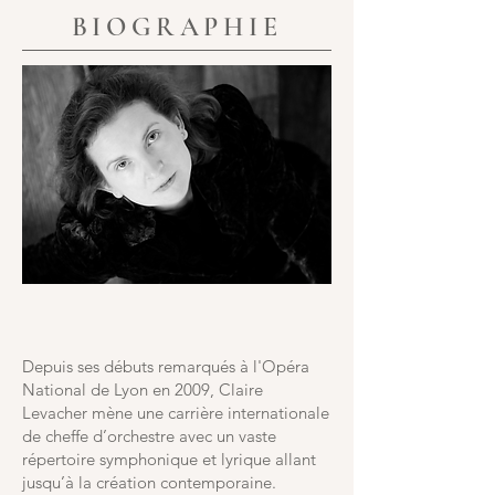
BIOGRAPHIE
Depuis ses débuts remarqués à l'Opéra
National de Lyon en 2009, Claire
Levacher mène une carrière internationale
de cheffe d’orchestre avec un vaste
répertoire symphonique et lyrique allant
jusqu’à la création contemporaine.