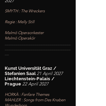
2027
SMYTH : The Wreckers
Regie : Melly Still
Malmö Operaorkester
Malmö Operakör
____
___________________________
________
_______________________
__
Kunst Universität Graz
/
Stefanien Saal
21 April 2027
Liechtenstein-Palais /
Prague
22 April 2027
HORKÀ : Fanfare Themes
MAHLER : Songs from Des Knaben
Wunderhorn