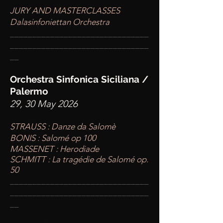
JURY AND MASTERCLASSES
Dalasinfoniettan Orchestra
____
___________________________
________
_______________________
__
Orchestra Sinfonica Siciliana /
Palermo
29, 30 May 2026
STRAUSS : Danze da Salomè
BONIS : Salomé op 100
MASSENET : Herodiade
SCHMITT : La tragédie de Salomé op.
50
____
___________________________
________
_______________________
__