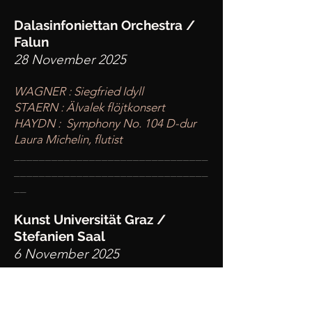
Dalasinfoniettan Orchestra /
Falun
28 November 2025
WAGNER : Siegfried Idyll
STAERN : Älvalek flöjtkonsert
HAYDN : Symphony No. 104 D-dur
Laura Michelin, flutist
____
___________________________
________
_______________________
__
Kunst Universität Graz /
Stefanien Saal
6 November 2025
F. MENDELSSOHN : Overture in C
SCHUMANN : Konzertstück für vier