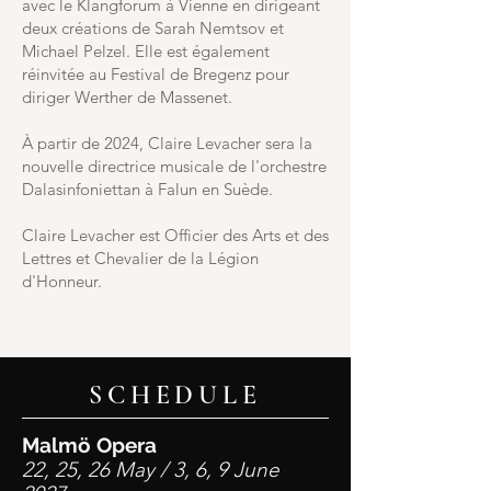
avec le Klangforum à Vienne en dirigeant
deux créations de Sarah Nemtsov et
Michael Pelzel. Elle est également
réinvitée au Festival de Bregenz pour
diriger Werther de Massenet.
À partir de 2024, Claire Levacher sera la
nouvelle directrice musicale de l'orchestre
Dalasinfoniettan à Falun en Suède.
Claire Levacher est Officier des Arts et des
Lettres et Chevalier de la Légion
d'Honneur.
SCHEDULE
Malmö Opera
22, 25, 26 May / 3, 6, 9 June