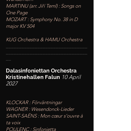
MARTINU (arr. Jiří Teml) : Songs on
One Page
MOZART : Symphony No. 38 in D
major KV 504
KUG Orchestra & HAMU Orchestra
____
___________________________
________
_______________________
__
Dalasinfoniettan Orchestra
Kristinehallen Falun
10 April
2027
KLOCKAR : Förväntningar
WAGNER : Wesendonck-Lieder
SAINT-SAËNS : Mon cœur s’ouvre à
ta voix
POULENC : Sinfonietta