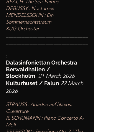
BEACH: The Sea-Fairies
DEBUSSY : Nocturnes
MENDELSSOHN : Ein
Sommernachtstraum
KUG Orchester
____
___________________________
________
_______________________
__
:
Dalasinfoniettan Orchestra
Berwaldhallen /
Stockholm
21 March 2026
Kulturhuset / Falun
22 March
2026
STRAUSS : Ariadne auf Naxos,
Ouverture
R. SCHUMANN : Piano Concerto A-
Moll
PETERSON : Symphony No. 2 "The