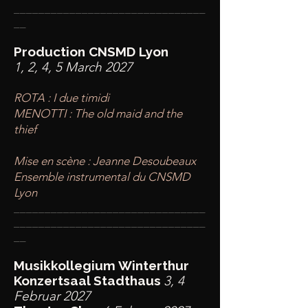
________
_______________________
__
Production CNSMD Lyon
1, 2, 4, 5 March 2027
ROTA : I due timidi
MENOTTI : The old maid and the
thief
​Mise en scène : Jeanne Desoubeaux
Ensemble instrumental du CNSMD
Lyon
____
___________________________
________
_______________________
__
Musikkollegium Winterthur
Konzertsaal Stadthaus
3, 4
Februar 2027