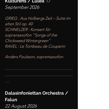
Kulturens / Lulea
17
September 2026
GRIEG : Aus Holbergs Zeit – Suite im
alten Stil op. 40
SCHNELZER : Konsert för
sopransaxofon “Songs of the
Chickweed Wintergreen”
RAVEL : Le Tombeau de Couperin
Anders Paulsson, sopransaxofon
____
___________________________
________
_______________________
__
Dalasinfoniettan Orchestra /
Falun
22 August 2026