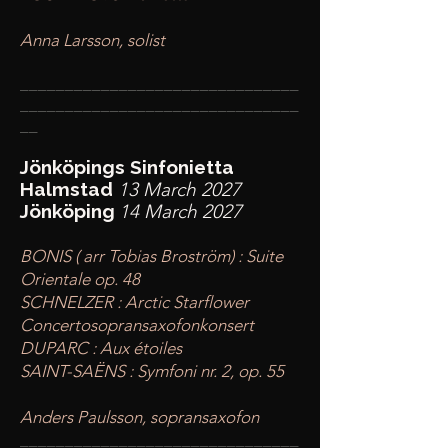
Anna Larsson, solist
____
___________________________
________
_______________________
__
Jönköpings Sinfonietta
Halmstad
13 March 2027
Jönköping
14 March 2027
BONIS ( arr Tobias Broström) : Suite
Orientale op. 48
SCHNELZER : Arctic Starflower
Concertosopransaxofonkonsert
DUPARC : Aux étoiles
SAINT-SAËNS : Symfoni nr. 2, op. 55
Anders Paulsson, sopransaxofon
____
___________________________