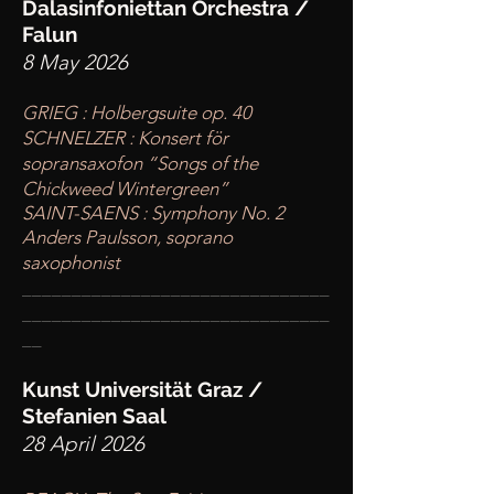
Dalasinfoniettan Orchestra /
Falun
8 May 2026
GRIEG : Holbergsuite op. 40
SCHNELZER : Konsert för
sopransaxofon “Songs of the
Chickweed Wintergreen”
SAINT-SAENS : Symphony No. 2
Anders Paulsson, soprano
saxophonist
____
___________________________
________
_______________________
__
Kunst Universität Graz /
Stefanien Saal
28 April 2026