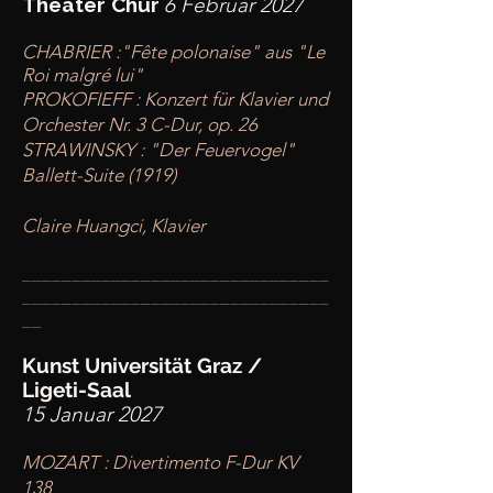
Theater Chur
6 Februar 2027
CHABRIER :"Fête polonaise" aus "Le
Roi malgré lui"
PROKOFIEFF : Konzert für Klavier und
Orchester Nr. 3 C-Dur, op. 26
STRAWINSKY : "Der Feuervogel"
Ballett-Suite (1919)
Claire Huangci, Klavier
____
___________________________
________
_______________________
__
Kunst Universität Graz /
Ligeti-Saal
15 Januar 2027
MOZART : Divertimento F-Dur KV
138